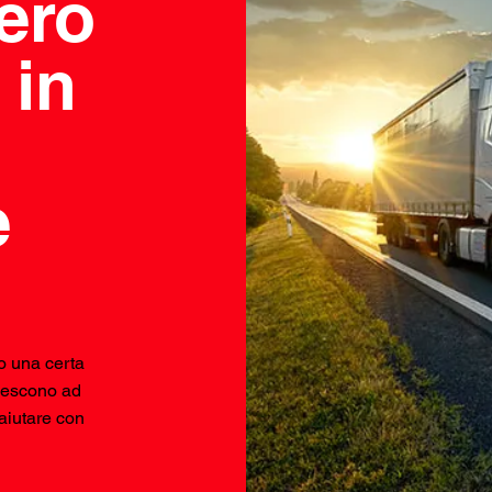
bero
 in
e
o una certa
riescono ad
 aiutare con