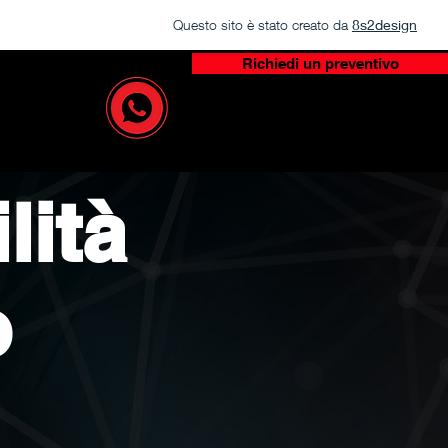
Questo sito è stato creato da
8s2design
Richiedi un preventivo
lità
o