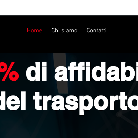
Home
Chi siamo
Contatti
0%
di affidabi
del trasport